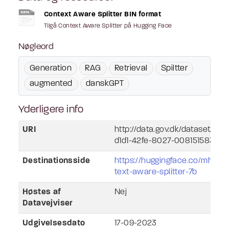
Context Aware Splitter BIN format
Tilgå Context Aware Splitter på Hugging Face
Nøgleord
Generation
RAG
Retrieval
Spiltter
augmented
danskGPT
Yderligere info
URI
http://data.gov.dk/dataset/lan
d1d1-42fe-8027-008151583670
Destinationsside
https://huggingface.co/mhenr
text-aware-splitter-7b
Høstes af
Nej
Datavejviser
Udgivelsesdato
17-09-2023