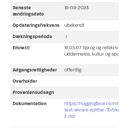
Seneste
19-09-2023
ændringsdato
Opdateringsfrekvens
ubekendt
Dækningsperiode
/
Emne(r)
16.05.07 Sprog og retskrivning
Uddannelse, kultur og sport
Adgangsrettigheder
offentlig
Overholder
Proveniensudsagn
Dokumentation
https://huggingface.co/mhenr
text-aware-splitter-7b/blob/
E.md