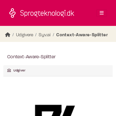
Skip to main content
Udgivere
Syv.ai
Context-Aware-Splitter
Context-Aware-Splitter
Udgiver