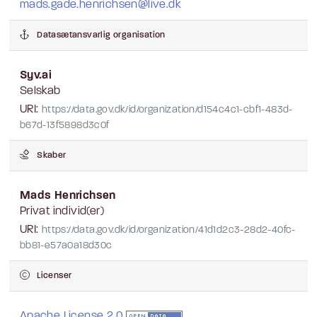
mads.gade.henrichsen@live.dk
Datasætansvarlig organisation
Syv.ai
Selskab
URI:
https://data.gov.dk/id/organization/d154c4c1-cbf1-483d-
b67d-13f5898d3c0f
Skaber
Mads Henrichsen
Privat individ(er)
URI:
https://data.gov.dk/id/organization/41d1d2c3-28d2-40fc-
bb81-e57a0a18d30c
Licenser
Apache License 2.0