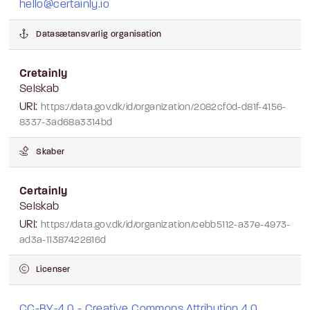
hello@certainly.io
Datasætansvarlig organisation
Cretainly
Selskab
URI:
https://data.gov.dk/id/organization/2082cf0d-d81f-4156-
8337-3ad68a3314bd
Skaber
Certainly
Selskab
URI:
https://data.gov.dk/id/organization/cebb5112-a37e-4973-
ad3a-11387422816d
Licenser
CC-BY-4.0 - Creative Commons Attribution 4.0