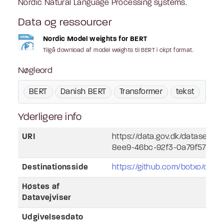
Nordic Natural Language Processing systems.
Data og ressourcer
Nordic Model weights for BERT
Tilgå download af model weights til BERT i ckpt format.
Nøgleord
BERT
Danish BERT
Transformer
tekst
Yderligere info
URI
https://data.gov.dk/dataset/la
8ee9-46bc-92f3-0a79f572b6
Destinationsside
https://github.com/botxo/dani
Høstes af
Datavejviser
Udgivelsesdato