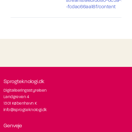
streams/aebfd680-6c3a-429f
-fcdac66aa18f/content
Sprogteknologi.dk
Digitaliseringsstyrelsen
Landgreven 4
1301 København K
info@sprogteknologi.dk
Genveje