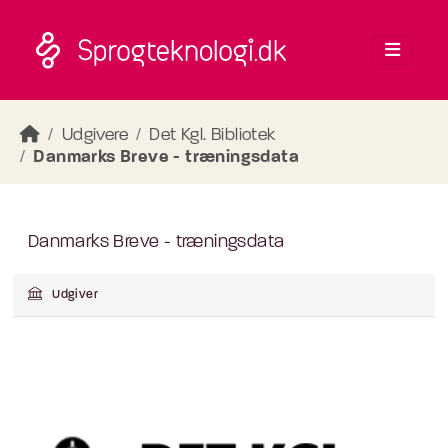
Skip to main content
Udgivere
Det Kgl. Bibliotek
Danmarks Breve - træningsdata
Danmarks Breve - træningsdata
Udgiver