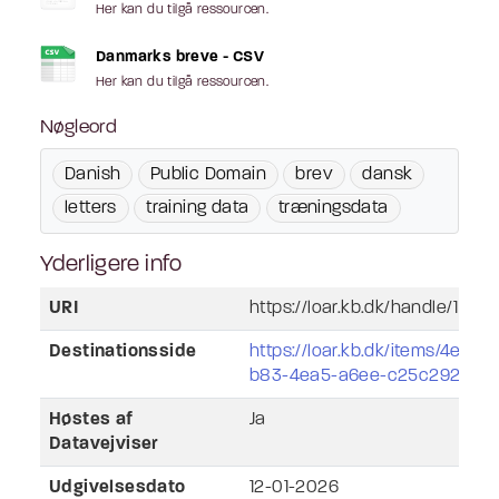
Her kan du tilgå ressourcen.
Danmarks breve - CSV
Her kan du tilgå ressourcen.
Nøgleord
Danish
Public Domain
brev
dansk
letters
training data
træningsdata
Yderligere info
URI
https://loar.kb.dk/handle/1902
Destinationsside
https://loar.kb.dk/items/4eaef
b83-4ea5-a6ee-c25c292ad6
Høstes af
Ja
Datavejviser
Udgivelsesdato
12-01-2026