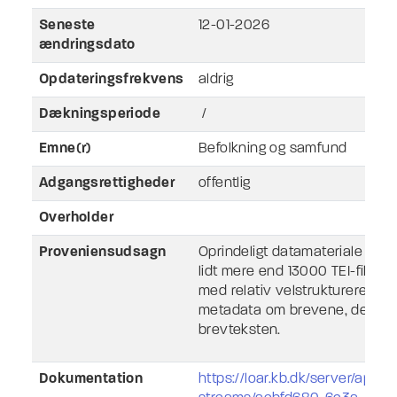
Seneste
12-01-2026
ændringsdato
Opdateringsfrekvens
aldrig
Dækningsperiode
/
Emne(r)
Befolkning og samfund
Adgangsrettigheder
offentlig
Overholder
Proveniensudsagn
Oprindeligt datamateriale best
lidt mere end 13000 TEI-filer d
med relativ velstruktureret
metadata om brevene, dels m
brevteksten.
Dokumentation
https://loar.kb.dk/server/api/co