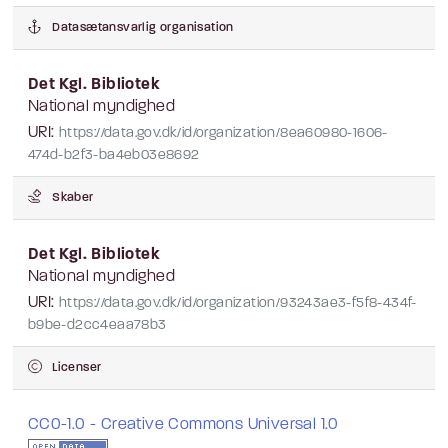
Datasætansvarlig organisation
Det Kgl. Bibliotek
National myndighed
URI:
https://data.gov.dk/id/organization/8ea60980-1606-
474d-b2f3-ba4eb03e8692
Skaber
Det Kgl. Bibliotek
National myndighed
URI:
https://data.gov.dk/id/organization/93243ae3-f5f8-434f-
b9be-d2cc4eaa78b3
Licenser
CC0-1.0 - Creative Commons Universal 1.0