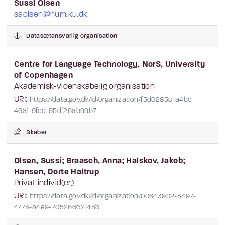
Sussi Olsen
saolsen@hum.ku.dk
Datasætansvarlig organisation
Centre for Language Technology, NorS, University
of Copenhagen
Akademisk-videnskabelig organisation
URI:
https://data.gov.dk/id/organization/f5d0285c-a4be-
46a1-9fed-95df26ab99b7
Skaber
Olsen, Sussi; Braasch, Anna; Halskov, Jakob;
Hansen, Dorte Haltrup
Privat individ(er)
URI:
https://data.gov.dk/id/organization/00643902-3497-
4773-a4e9-705266c2143b