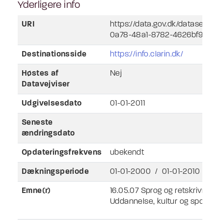
Yderligere info
URI
https://data.gov.dk/dataset/la
0a78-48a1-8782-4626bf9808
Destinationsside
https://info.clarin.dk/
Høstes af
Nej
Datavejviser
Udgivelsesdato
01-01-2011
Seneste
ændringsdato
Opdateringsfrekvens
ubekendt
Dækningsperiode
01-01-2000 / 01-01-2010
Emne(r)
16.05.07 Sprog og retskrivning
Uddannelse, kultur og sport