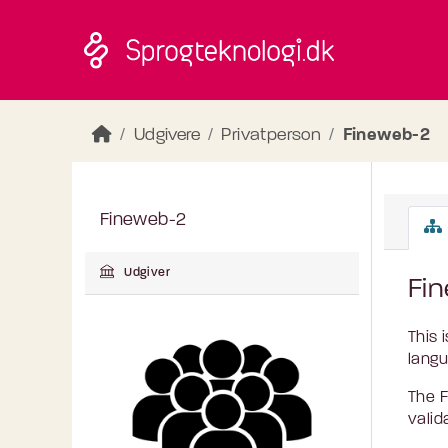
Skip to main content
Udgivere
Privatperson
Fineweb-2
Fineweb-2
Udgiver
Fi
This 
langu
The F
valid