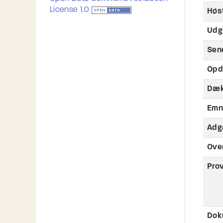
License 1.0
Høs
Udg
Sen
Opd
Dæk
Emn
Adg
Ove
Pro
Dok