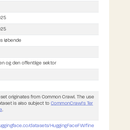
025
025
s løbende
en og den offentlige sektor
aset originates from Common Crawl. The use
ataset is also subject to
CommonCrawl's Ter
e
.
huggingface.co/datasets/HuggingFaceFW/fine