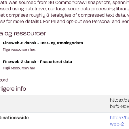
ata was sourced from 96 CommonCrawl snapshots, spanning 
ssed using datatrove, our large scale data processing library.
et comprises roughly 8 terabytes of compressed text data, w
s? for more details). For PII and opt-out see Personal and Sen
a og ressourcer
Fineweb-2 dansk - Test- og træningsdata
Tilgå ressourcen her.
Fineweb-2 dansk - Frasorteret data
Tilgå ressourcen her
eord
ligere info
https://
b6fd-9d
tinationsside
https://
web-2