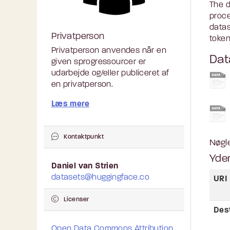
The d
proce
datas
Privatperson
token
Privatperson anvendes når en
Dat
given sprogressourcer er
udarbejde og/eller publiceret af
en privatperson.
Læs mere
Kontaktpunkt
Nøgl
Yder
Daniel van Strien
datasets@huggingface.co
URI
Licenser
Des
Open Data Commons Attribution