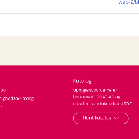
web-2/b
Katalog
 os
Sprogressourcerne er
beskrevet i DCAT-AP og
elighedserklæring
udstilles som linkeddata i RDF
de
Hent katalog