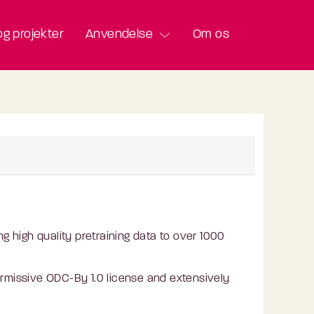
g projekter
Anvendelse
Om os
ng high quality pretraining data to over 1000
ermissive ODC-By 1.0 license and extensively