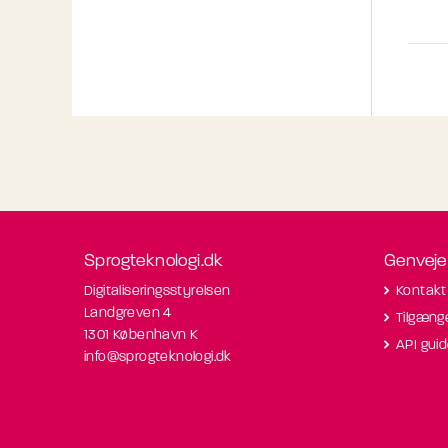
Sprogteknologi.dk
Genveje
Digitaliseringsstyrelsen
Kontakt
Landgreven 4
Tilgæng
1301 København K
API gui
info@sprogteknologi.dk