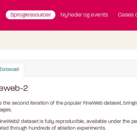
Sprogressourcer
Nyheder og events
Cases o
Datasæt
neweb-2
is the second iteration of the popular FineWeb dataset, bringi
ages.
ineWeb2 dataset is fully reproducible, available under the p
ated through hundreds of ablation experiments.