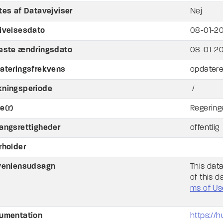
tes af Datavejviser
Nej
ivelsesdato
08-01-2
este ændringsdato
08-01-2
ateringsfrekvens
opdatere
ningsperiode
/
e(r)
Regering
angsrettigheder
offentlig
rholder
veniensudsagn
This dat
of this d
ms of Us
umentation
https://