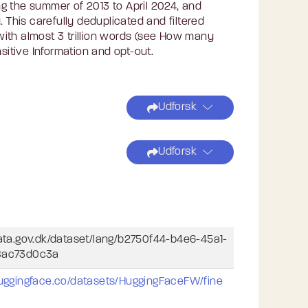
the summer of 2013 to April 2024, and
 This carefully deduplicated and filtered
ith almost 3 trillion words (see How many
sitive Information and opt-out.
Udforsk
Udforsk
data.gov.dk/dataset/lang/b2750f44-b4e6-45a1-
8ac73d0c3a
huggingface.co/datasets/HuggingFaceFW/fine