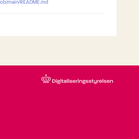
lob/main/README.md