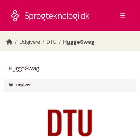
Skip to main content
Udgivere
DTU
HyggeSwag
HyggeSwag
Udgiver