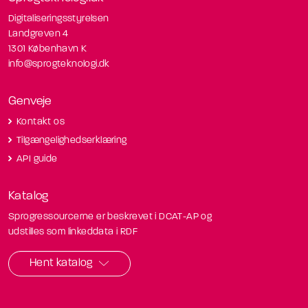
Digitaliseringsstyrelsen
Landgreven 4
1301 København K
info@sprogteknologi.dk
Genveje
Kontakt os
Tilgængelighedserklæring
API guide
Katalog
Sprogressourcerne er beskrevet i DCAT-AP og
udstilles som linkeddata i RDF
Hent katalog