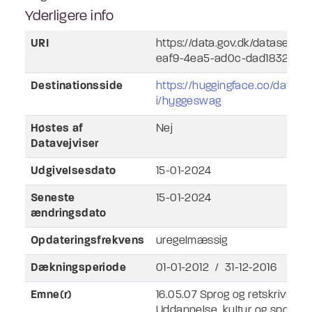
Yderligere info
URI
https://data.gov.dk/dataset/la
eaf9-4ea5-ad0c-dad1832524
Destinationsside
https://huggingface.co/datase
i/hyggeswag
Høstes af
Nej
Datavejviser
Udgivelsesdato
15-01-2024
Seneste
15-01-2024
ændringsdato
Opdateringsfrekvens
uregelmæssig
Dækningsperiode
01-01-2012 / 31-12-2016
Emne(r)
16.05.07 Sprog og retskrivning
Uddannelse, kultur og sport