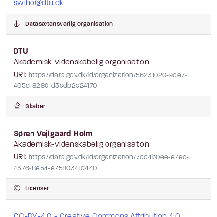
swiho@dtu.dk
Datasætansvarlig organisation
DTU
Akademisk-videnskabelig organisation
URI:
https://data.gov.dk/id/organization/56231020-9ce7-
405d-8280-d3cdb2c24170
Skaber
Søren Vejlgaard Holm
Akademisk-videnskabelig organisation
URI:
https://data.gov.dk/id/organization/7cc4b0ee-e7ec-
4376-8e54-e7580341d440
Licenser
CC-BY-4.0 - Creative Commons Attribution 4.0