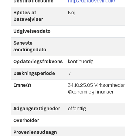
Destinationsside
http://datacvr.virk.dk/
Høstes af
Nej
Datavejviser
Udgivelsesdato
Seneste
ændringsdato
Opdateringsfrekvens
kontinuerlig
Dækningsperiode
/
Emne(r)
34.10.25.05 Virksomhedsregist
Økonomi og finanser
Adgangsrettigheder
offentlig
Overholder
Proveniensudsagn