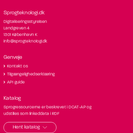
Sprogteknologi.dk
Digitaliseringsstyrelsen
Landgreven 4
1301 København K
info@sprogteknologi.dk
Genveje
Kontakt os
Tilgængelighedserklæring
API guide
Katalog
Sprogressourcerne er beskrevet i DCAT-AP og
udstilles som linkeddata i RDF
Hent katalog