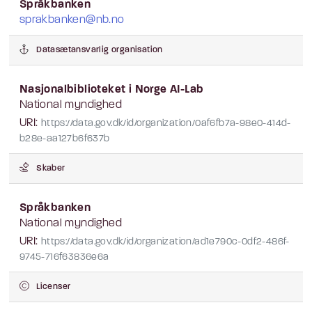
Språkbanken
sprakbanken@nb.no
Datasætansvarlig organisation
Nasjonalbiblioteket i Norge AI-Lab
National myndighed
URI:
https://data.gov.dk/id/organization/0af6fb7a-98e0-414d-
b28e-aa127b6f637b
Skaber
Språkbanken
National myndighed
URI:
https://data.gov.dk/id/organization/ad1e790c-0df2-486f-
9745-716f63836e6a
Licenser