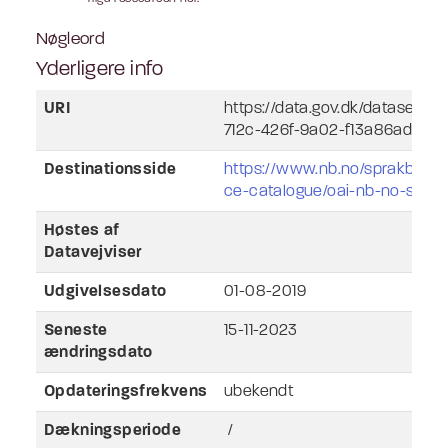
Nøgleord
Yderligere info
URI
https://data.gov.dk/dataset/l
712c-426f-9a02-f13a86ad26c
Destinationsside
https://www.nb.no/sprakbanke
ce-catalogue/oai-nb-no-sbr-91
Høstes af
Datavejviser
Udgivelsesdato
01-08-2019
Seneste
15-11-2023
ændringsdato
Opdateringsfrekvens
ubekendt
Dækningsperiode
/