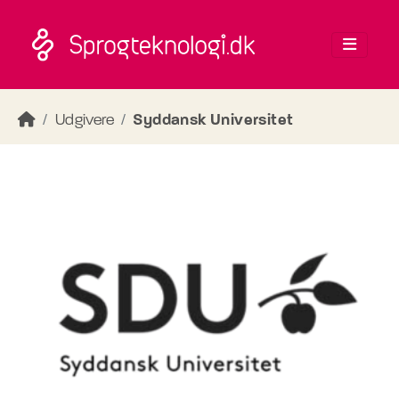
Skip to main content
Udgivere
Syddansk Universitet