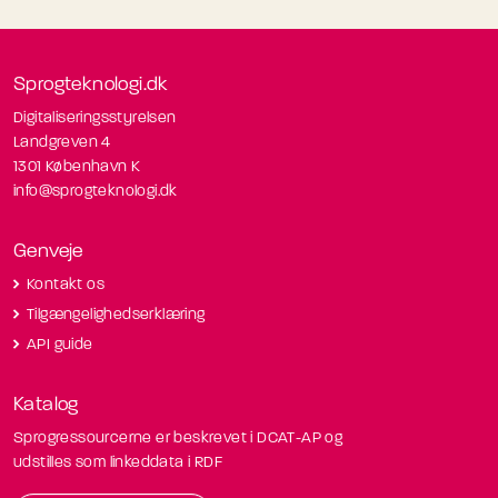
Sprogteknologi.dk
Digitaliseringsstyrelsen
Landgreven 4
1301 København K
info@sprogteknologi.dk
Genveje
Kontakt os
Tilgængelighedserklæring
API guide
Katalog
Sprogressourcerne er beskrevet i DCAT-AP og
udstilles som linkeddata i RDF