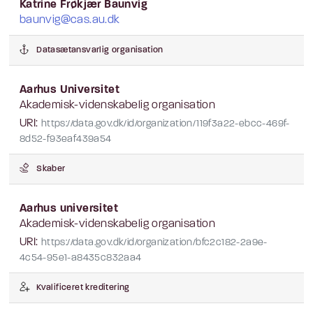
Katrine Frøkjær Baunvig
baunvig@cas.au.dk
Datasætansvarlig organisation
Aarhus Universitet
Akademisk-videnskabelig organisation
URI:
https://data.gov.dk/id/organization/119f3a22-ebcc-469f-
8d52-f93eaf439a54
Skaber
Aarhus universitet
Akademisk-videnskabelig organisation
URI:
https://data.gov.dk/id/organization/bfc2c182-2a9e-
4c54-95e1-a8435c832aa4
Kvalificeret kreditering