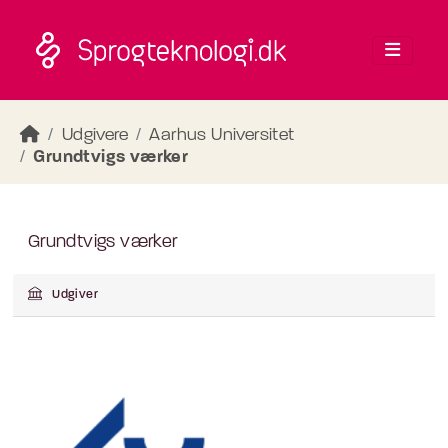
Skip to main content
Udgivere
Aarhus Universitet
Grundtvigs værker
Grundtvigs værker
Udgiver