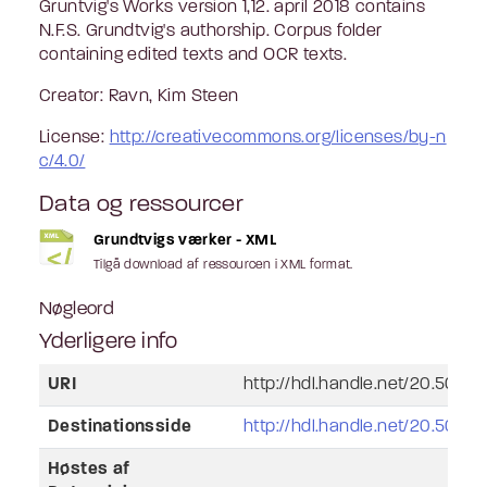
Gruntvig's Works version 1,12. april 2018 contains
N.F.S. Grundtvig's authorship. Corpus folder
containing edited texts and OCR texts.
Creator: Ravn, Kim Steen
License:
http://creativecommons.org/licenses/by-n
c/4.0/
Data og ressourcer
Grundtvigs værker - XML
Tilgå download af ressourcen i XML format.
Nøgleord
Yderligere info
URI
http://hdl.handle.net/20.500.12
Destinationsside
http://hdl.handle.net/20.500.12
Høstes af