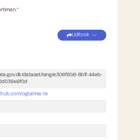
rtimen."
Udforsk
data.gov.dk/dataset/lang/e306f8b6-6b1f-44eb-
6d039e9f0d
ithub.com/ogtal/Ha-te