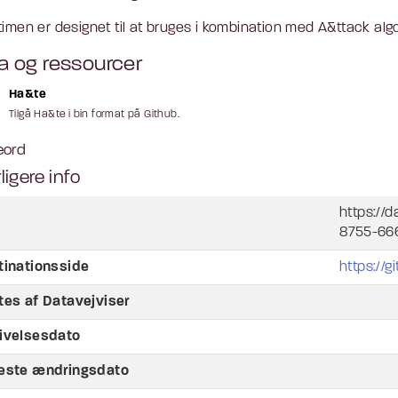
timen er designet til at bruges i kombination med A&ttack algo
a og ressourcer
Ha&te
Tilgå Ha&te i bin format på Github.
eord
ligere info
https://
8755-66
tinationsside
https://g
tes af Datavejviser
ivelsesdato
este ændringsdato