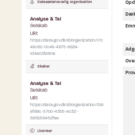
Opd
Datasætansvarlig organisation
Dæk
Analyse & Tal
Selskab
Emn
URI:
https://data.gov.dk/id/organization/17c
49c62-0c49-4875-9824-
Adg
1d4a03fa161a
Ove
Skaber
Pro
Analyse & Tal
Selskab
URI:
https://data.gov.dk/id/organization/1b9
af89c-5700-43b5-ac32-
585b56452fae
Licenser