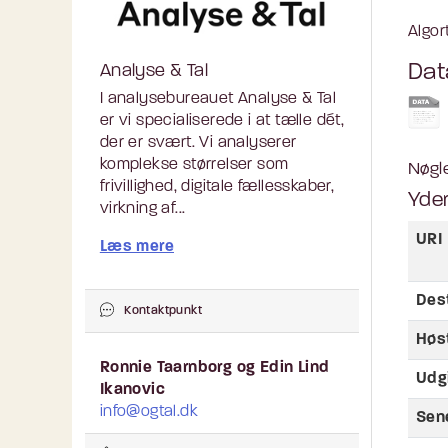
Algor
Dat
Analyse & Tal
I analysebureauet Analyse & Tal
er vi specialiserede i at tælle dét,
der er svært. Vi analyserer
komplekse størrelser som
Nøgl
frivillighed, digitale fællesskaber,
Yder
virkning af...
URI
Læs mere
Des
Kontaktpunkt
Høs
Ronnie Taarnborg og Edin Lind
Udg
Ikanovic
info@ogtal.dk
Sen