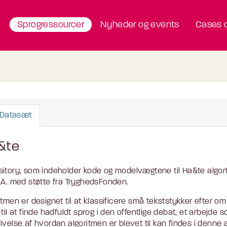
Sprogressourcer
Nyheder og events
Cases o
Datasæt
&te
itory, som indeholder kode og modelvægtene til Ha&te algort
.A. med støtte fra TryghedsFonden.
itmen er designet til at klassificere små tekststykker efter o
 til at finde hadfuldt sprog i den offentlige debat, et arbejde
ivelse af hvordan algoritmen er blevet til kan findes i denne ar