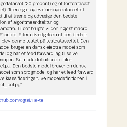
ngsdatasæt (20 procent) og et testdatasæt
net). Trænings- og evalueringsdatasættet
gt til at træne og udvælge den bedste
ion af algoritmearkitektur og
ametre. Til det brugte vi den højest macro
F1 score. Efter udvælgelsen af den bedste
e blev denne testet på testdatasættet. Den
odel bruger en dansk electra model som
l og har et feed forward lag til selve
eringen. Se modeldefinitionen i filen
f.py. Den bedste model bruger en dansk
model som sprogmodel og har et feed forward
elve klassificeringen. Se modeldefinitionen i
del_def.py"
ithub.com/ogtal/Ha-te