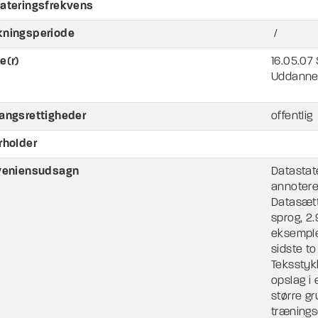
ateringsfrekvens
ningsperiode
/
e(r)
16.05.07 
Uddannel
angsrettigheder
offentlig
rholder
veniensudsagn
Datastat
annotere
Datasætt
sprog, 2
eksemple
sidste to
Teksstyk
opslag i
større gr
trænings