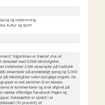
Sprog og retskrivning
se, kultur og sport
ement: "Algortimen er trænet vha. et
t datasæt med 11.096 tekststykker.
et indeholder 3.106 eksempler på hadfuldt
.990 eksempler på anstødeligt sprog og 5.000
r på tekststykker uden sproglige angreb. De
 grupper er sat sammen til en klasse.
kerne er kommentarer og svar afgivet på
 en række offentlige Facebook Pages og
upper. Datasættet er opdelt i et
datasæt (70 procent), et