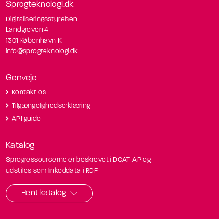
Sprogteknologi.dk
Digitaliseringsstyrelsen
Landgreven 4
1301 København K
info@sprogteknologi.dk
Genveje
Kontakt os
Tilgængelighedserklæring
API guide
Katalog
Sprogressourcerne er beskrevet i DCAT-AP og
udstilles som linkeddata i RDF
Hent katalog