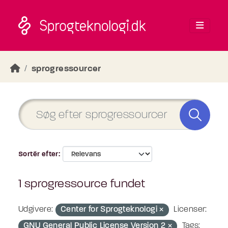
Skip to main content
sprogressourcer
Sortér efter
1 sprogressource fundet
Udgivere:
Center for Sprogteknologi
Licenser:
GNU General Public License Version 2
Tags: