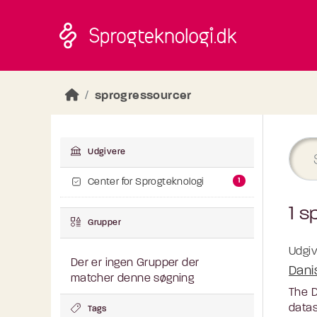
Skip to main content
sprogressourcer
Udgivere
1
Center for Sprogteknologi
1 s
Grupper
Udgiv
Der er ingen Grupper der
Dani
matcher denne søgning
The D
datas
Tags