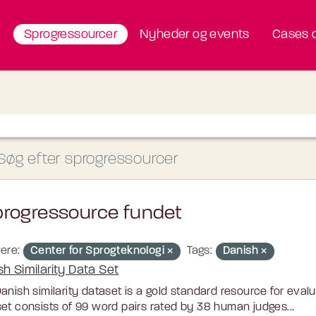
Sprogressourcer
Nyheder og events
Cases o
progressource fundet
ere:
Center for Sprogteknologi
Tags:
Danish
sh Similarity Data Set
anish similarity dataset is a gold standard resource for ev
et consists of 99 word pairs rated by 38 human judges...