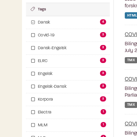
forsk
Tags
HTML
4
Dansk
COVI
3
Covid-19
Bilin
3
Dansk-Engelsk
July 
TMX
3
ELRC
3
Engelsk
COVI
3
Engelsk-Dansk
Bilin
Parli
3
Korpora
TMX
1
Electra
COVI
1
MLM
Bilin