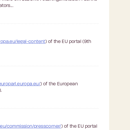
tors...
uropa.eu/legal-content
) of the EU portal (9th
europarl.europa.eu/
) of the European
.
a.eu/commission/presscorner/
) of the EU portal