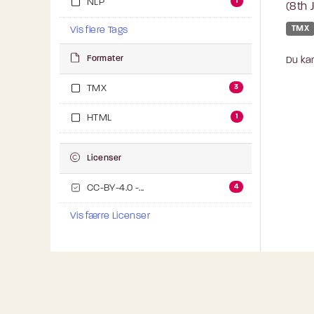
1
NLP
(8th 
TMX
Vis flere Tags
Formater
Du kan
3
TMX
1
HTML
Licenser
4
CC-BY-4.0 -...
Vis færre Licenser