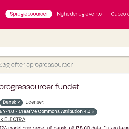
Sprogressourcer
Nyheder og events
Cases o
progressourcer fundet
Dansk
Licenser:
BY-4.0 - Creative Commons Attribution 4.0
k ELECTRA
TRA model prætrænet på dansk, på 17,5 GB data. Du kan læ