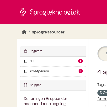
Skip to main content
sprogressourcer
Udgivere
3
EU
4 s
1
Privatperson
Tags:
Grupper
CC-
Dans
Der er ingen Grupper der
matcher denne søgning
ELEC