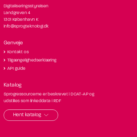
Digitaliseringsstyrelsen
Landgreven 4
1301 København K
info@sprogteknologi.dk
Genveje
Kontakt os
Tilgængelighedserklæring
API guide
Katalog
Sprogressourcerne er beskrevet i DCAT-AP og
udstilles som linkeddata i RDF
Hent katalog