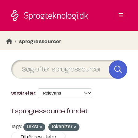
Skip to main content
sprogressourcer
Sortér efter
1 sprogressource fundet
Tags:
Tekst
Tokenizer
Filtrér resultater