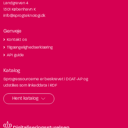
Landgreven 4
1301 København K
info@sprogteknologi.dk
Genveje
Kontakt os
Tilgængelighedserklæring
API guide
Katalog
Sprogressourcerne er beskrevet i DCAT-AP og
udstilles som linkeddata i RDF
Hent katalog