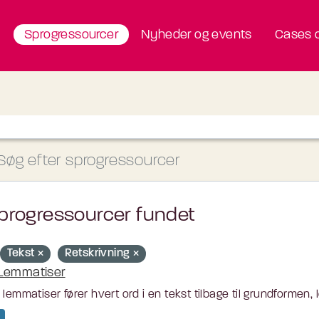
Sprogressourcer
Nyheder og events
Cases o
progressourcer fundet
Tekst
Retskrivning
Lemmatiser
 lemmatiser fører hvert ord i en tekst tilbage til grundformen,