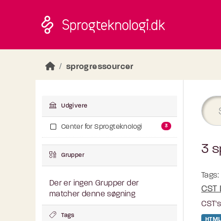
Skip to main content
sprogressourcer
Udgivere
3
Center for Sprogteknologi
3 s
Grupper
Tags:
Der er ingen Grupper der
CST 
matcher denne søgning
CST's
Tags
HTML