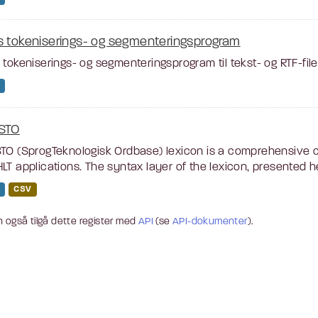
s tokeniserings- og segmenteringsprogram
 tokeniserings- og segmenteringsprogram til tekst- og RTF-filer
STO
TO (SprogTeknologisk Ordbase) lexicon is a comprehensive c
LT applications. The syntax layer of the lexicon, presented he
CSV
 også tilgå dette register med
API
(se
API-dokumenter
).