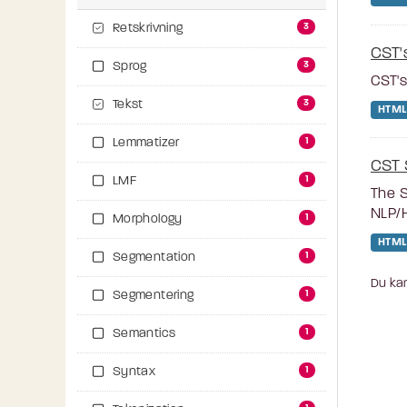
3
Retskrivning
CST'
3
Sprog
CST's
3
Tekst
HTML
1
Lemmatizer
CST 
1
LMF
The S
NLP/H
1
Morphology
HTML
1
Segmentation
Du kan
1
Segmentering
1
Semantics
1
Syntax