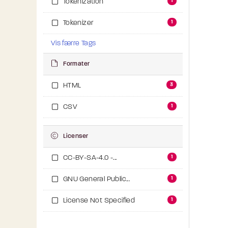
1
Tokenization
1
Tokenizer
Vis færre Tags
Formater
3
HTML
1
CSV
Licenser
1
CC-BY-SA-4.0 -...
1
GNU General Public...
1
License Not Specified