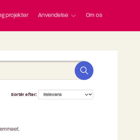
g projekter
Anvendelse
Om os
Sortér efter
 lemmaet.